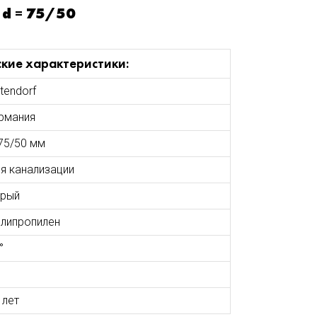
 d = 75/50
ские характеристики:
tendorf
рмания
75/50 мм
я канализации
рый
липропилен
°
 лет