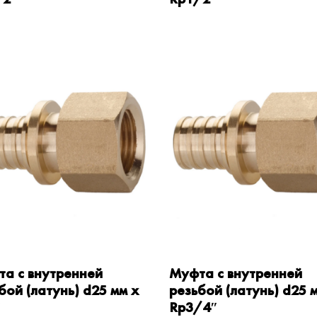
а с внутренней
Муфта с внутренней
бой (латунь) d25 мм x
резьбой (латунь) d25 
″
Rp3/4″