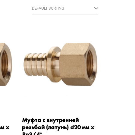
DEFAULT SORTING
Муфта с внутренней
мм x
резьбой (латунь) d20 мм x
Rp3/4″