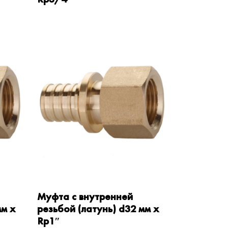
Муфта с внутренней
мм x
резьбой (латунь) d32 мм x
Rp1″