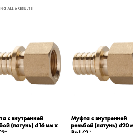
NG ALL 6 RESULTS
а с внутренней
Муфта с внутренней
бой (латунь) d16 мм x
резьбой (латунь) d20 
/2″
Rp1/2″