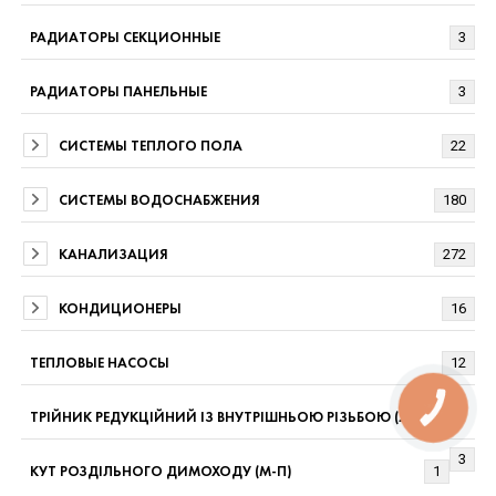
РАДИАТОРЫ СЕКЦИОННЫЕ
3
РАДИАТОРЫ ПАНЕЛЬНЫЕ
3
СИСТЕМЫ ТЕПЛОГО ПОЛА
22
СИСТЕМЫ ВОДОСНАБЖЕНИЯ
180
КАНАЛИЗАЦИЯ
272
КОНДИЦИОНЕРЫ
16
ТЕПЛОВЫЕ НАСОСЫ
12
КНОПКА
ТРІЙНИК РЕДУКЦІЙНИЙ ІЗ ВНУТРІШНЬОЮ РІЗЬБОЮ (ЛАТУНЬ)
ЗВ'ЯЗКУ
3
КУТ РОЗДІЛЬНОГО ДИМОХОДУ (М-П)
1